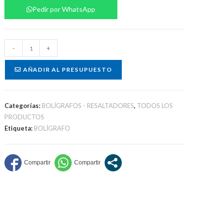
Pedir por WhatsApp
Set
-
+
marcadores
cantidad
AÑADIR AL PRESUPUESTO
Categorías:
BOLÍGRAFOS - RESALTADORES
,
TODOS LOS
PRODUCTOS
Etiqueta:
BOLÍGRAFO