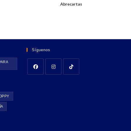
Abrecartas
Síguenos
PARA
OPPY
ÍA