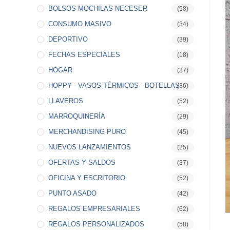
BOLSOS MOCHILAS NECESER
(58)
CONSUMO MASIVO
(34)
DEPORTIVO
(39)
FECHAS ESPECIALES
(18)
HOGAR
(37)
HOPPY - VASOS TÉRMICOS - BOTELLAS
(36)
LLAVEROS
(52)
MARROQUINERÍA
(29)
MERCHANDISING PURO
(45)
NUEVOS LANZAMIENTOS
(25)
OFERTAS Y SALDOS
(37)
OFICINA Y ESCRITORIO
(52)
PUNTO ASADO
(42)
REGALOS EMPRESARIALES
(62)
REGALOS PERSONALIZADOS
(58)