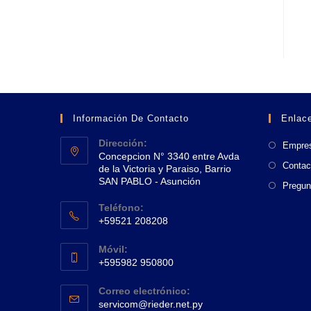
Información De Contacto
Enlace
Dirección:
Empre
Concepcion N° 3340 entre Avda
Contac
de la Victoria y Paraiso, Barrio
SAN PABLO - Asunción
Pregun
Se
Teléfono:
abre
+59521 208208
en
Se
una
Móvil:
abre
+595982 950800
nueva
en
Se
pestaña
tu
Correo electrónico:
abre
Se
aplicación
servicom@rieder.net.py
en