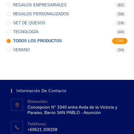
REGALOS EMPRESARIALES
(62)
REGALOS PERSONALIZADOS
(58)
SET DE QUESOS
(18)
TECNOLOGÍA
(44)
TODOS LOS PRODUCTOS
(795)
VERANO
(34)
Información De Contacto
Dirección:
Concepcion N° 3340 entre Avda de la Victoria y
Paraiso, Barrio SAN PABLO - Asunción
Se
Teléfono:
abre
+59521 208208
en