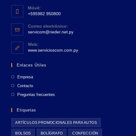
Se
una
Móvil:
abre
+595982 950800
nueva
en
Se
pestaña
tu
Correo electrónico:
abre
Se
aplicación
servicom@rieder.net.py
en
abre
tu
en
Web:
tu
Se
aplicación
www.servicioscom.com.py
aplicación
abre
en
Enlaces Útiles
una
nueva
Empresa
pestaña
Contacto
Preguntas frecuentes
Etiquetas
ARTÍCULOS PROMOCIONALES PARA AUTOS
BOLSOS
BOLÍGRAFO
CONFECCIÓN