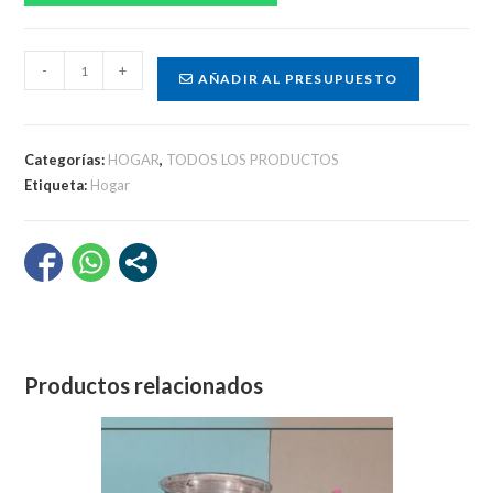
Tasa
-
+
AÑADIR AL PRESUPUESTO
de
café
grande
Categorías:
HOGAR
,
TODOS LOS PRODUCTOS
cantidad
Etiqueta:
Hogar
Productos relacionados